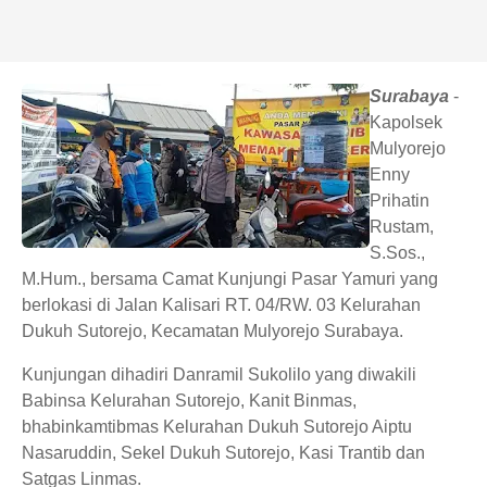
Surabaya
-
Kapolsek
Mulyorejo
Enny
Prihatin
Rustam,
S.Sos.,
M.Hum., bersama Camat Kunjungi Pasar Yamuri yang
berlokasi di Jalan Kalisari RT. 04/RW. 03 Kelurahan
Dukuh Sutorejo, Kecamatan Mulyorejo Surabaya.
Kunjungan dihadiri Danramil Sukolilo yang diwakili
Babinsa Kelurahan Sutorejo, Kanit Binmas,
bhabinkamtibmas Kelurahan Dukuh Sutorejo Aiptu
Nasaruddin, Sekel Dukuh Sutorejo, Kasi Trantib dan
Satgas Linmas.