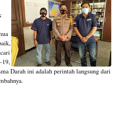
k
mua
aik,
cari
-19,
a Darah ini adalah perintah langsung dari
ambahnya.