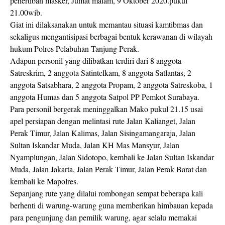
penertiban masker, Jumat malam, 9 Oktober 2020.pukul
21.00wib.
Giat ini dilaksanakan untuk memantau situasi kamtibmas dan
sekaligus mengantisipasi berbagai bentuk kerawanan di wilayah
hukum Polres Pelabuhan Tanjung Perak.
Adapun personil yang dilibatkan terdiri dari 8 anggota
Satreskrim, 2 anggota Satintelkam, 8 anggota Satlantas, 2
anggota Satsabhara, 2 anggota Propam, 2 anggota Satreskoba, 1
anggota Humas dan 5 anggota Satpol PP Pemkot Surabaya.
Para personil bergerak meninggalkan Mako pukul 21.15 usai
apel persiapan dengan melintasi rute Jalan Kalianget, Jalan
Perak Timur, Jalan Kalimas, Jalan Sisingamangaraja, Jalan
Sultan Iskandar Muda, Jalan KH Mas Mansyur, Jalan
Nyamplungan, Jalan Sidotopo, kembali ke Jalan Sultan Iskandar
Muda, Jalan Jakarta, Jalan Perak Timur, Jalan Perak Barat dan
kembali ke Mapolres.
Sepanjang rute yang dilalui rombongan sempat beberapa kali
berhenti di warung-warung guna memberikan himbauan kepada
para pengunjung dan pemilik warung, agar selalu memakai