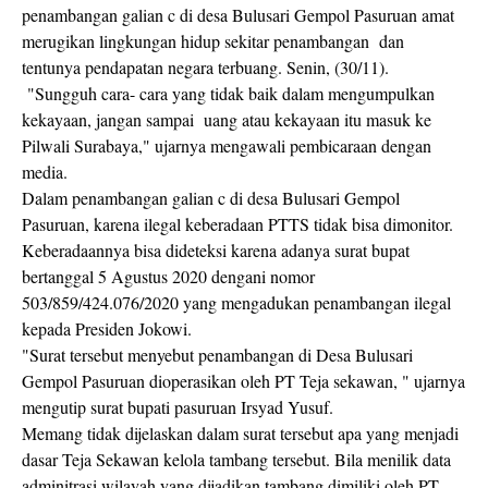
penambangan galian c di desa Bulusari Gempol Pasuruan amat
merugikan lingkungan hidup sekitar penambangan dan
tentunya pendapatan negara terbuang. Senin, (30/11).
"Sungguh cara- cara yang tidak baik dalam mengumpulkan
kekayaan, jangan sampai uang atau kekayaan itu masuk ke
Pilwali Surabaya," ujarnya mengawali pembicaraan dengan
media.
Dalam penambangan galian c di desa Bulusari Gempol
Pasuruan, karena ilegal keberadaan PTTS tidak bisa dimonitor.
Keberadaannya bisa dideteksi karena adanya surat bupat
bertanggal 5 Agustus 2020 dengani nomor
503/859/424.076/2020 yang mengadukan penambangan ilegal
kepada Presiden Jokowi.
"Surat tersebut menyebut penambangan di Desa Bulusari
Gempol Pasuruan dioperasikan oleh PT Teja sekawan, " ujarnya
mengutip surat bupati pasuruan Irsyad Yusuf.
Memang tidak dijelaskan dalam surat tersebut apa yang menjadi
dasar Teja Sekawan kelola tambang tersebut. Bila menilik data
adminitrasi wilayah yang dijadikan tambang dimiliki oleh PT