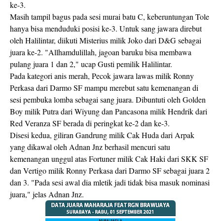
ke-3.
Masih tampil bagus pada sesi murai batu C, keberuntungan Tole
hanya bisa menduduki posisi ke-3. Untuk sang jawara direbut
oleh Halilintar, diikuti Misterius milik Joko dari D&G sebagai
juara ke-2. "Allhamdulillah, jagoan baruku bisa membawa
pulang juara 1 dan 2," ucap Gusti pemilik Halilintar.
Pada kategori anis merah, Pecok jawara lawas milik Ronny
Perkasa dari Darmo SF mampu merebut satu kemenangan di
sesi pembuka lomba sebagai sang juara. Dibuntuti oleh Golden
Boy milik Putra dari Wiyung dan Pancasona milik Hendrik dari
Red Veranza SF berada di peringkat ke-2 dan ke-3.
Disesi kedua, giliran Gandrung milik Cak Huda dari Arpak
yang dikawal oleh Adnan Jnz berhasil mencuri satu
kemenangan unggul atas Fortuner milik Cak Haki dari SKK SF
dan Vertigo milik Ronny Perkasa dari Darmo SF sebagai juara 2
dan 3. "Pada sesi awal dia mletik jadi tidak bisa masuk nominasi
juara," jelas Adnan Jnz.