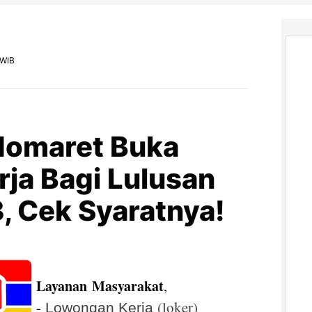
 WIB
ndomaret Buka
ja Bagi Lulusan
 Cek Syaratnya!
Layanan
Masyarakat
,
(loker)
-
Lowongan Kerja