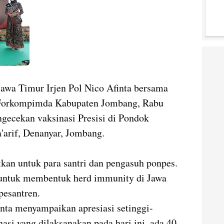
Jawa Timur Irjen Pol Nico Afinta bersama
 Forkompimda Kabupaten Jombang, Rabu
gecekan vaksinasi Presisi di Pondok
'arif, Denanyar, Jombang.
tkan untuk para santri dan pengasuh ponpes.
a untuk membentuk herd immunity di Jawa
 pesantren.
inta menyampaikan apresiasi setinggi-
nasi yang dilaksanakan pada hari ini, ada 40