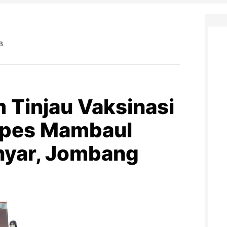
IB
 Tinjau Vaksinasi
onpes Mambaul
anyar, Jombang