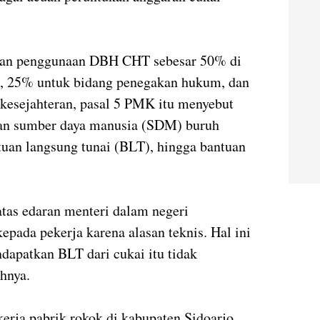
akan penggunaan DBH CHT sebesar 50% di
t, 25% untuk bidang penegakan hukum, dan
kesejahteran, pasal 5 PMK itu menyebut
tan sumber daya manusia (SDM) buruh
tuan langsung tunai (BLT), hingga bantuan
tas edaran menteri dalam negeri
pada pekerja karena alasan teknis. Hal ini
dapatkan BLT dari cukai itu tidak
hnya.
kerja pabrik rokok di kabupaten Sidoarjo