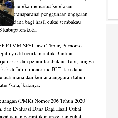
mereka menuntut kejelasan
transparansi penggunaan anggaran
dana bagi hasil cukai tembakau
38 kabupaten/kota.
FSP RTMM SPSI Jawa Timur, Purnomo
ejatinya dikucurkan untuk Bantuan
ja rokok dan petani tembakau. Tapi, hingga
rokok di Jatim menerima BLT dari dana
sejauh mana dan kemana anggaran tahun
ten/kota,"katanya.
Keuangan (PMK) Nomor 206 Tahun 2020
, dan Evaluasi Dana Bagi Hasil Cukai
gai acuan peruntukan anggaran cukai