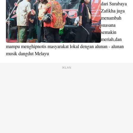
dari Surabaya
Zafikha juga
menambah
suasana
semakin
meriah,dan
mampu menghipnotis masyarakat lokal dengan alunan - alunan
musik dangdut Melayu
IKLAN