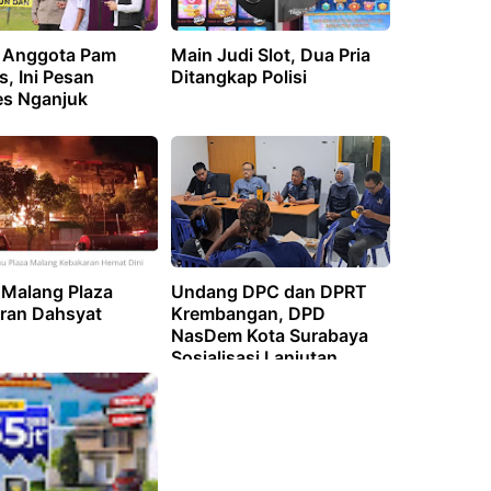
 Anggota Pam
Main Judi Slot, Dua Pria
s, Ini Pesan
Ditangkap Polisi
es Nganjuk
i Malang Plaza
Undang DPC dan DPRT
ran Dahsyat
Krembangan, DPD
NasDem Kota Surabaya
Sosialisasi Lanjutan
Penguatan Struktural