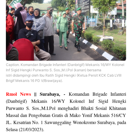
Caption. Komandan Brigade Infanteri (Danbrigif) Mekanis 16/WY Kolonel
Inf Sigid Hengki Purwanto S. Sos.,M.I.Pol (kanan) bersama
istri didampingi oleh Ibu Ratih Sigid Hengki (Ketua Persit KCK Cab LVIII
Brigif Mekanis 16 PD V/Brawijaya).
Rmol News
|| Surabaya, -
Komandan Brigade Infanteri
(Danbrigif) Mekanis 16/WY Kolonel Inf Sigid Hengki
Purwanto S. Sos.,M.I.Pol menghadiri Bhakti Sosial Khitanan
Massal dan Pengobatan Gratis di Mako Yonif Mekanis 516/CY
JL. Kesatrian No. 1 Sawunggaling Wonokromo Surabaya, pada
Selasa (21/03/2023).