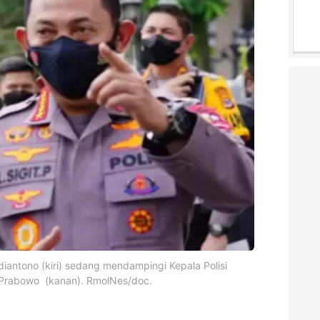
diantono (kiri) sedang mendampingi Kepala Polisi
t Prabowo (kanan). RmolNes/doc.