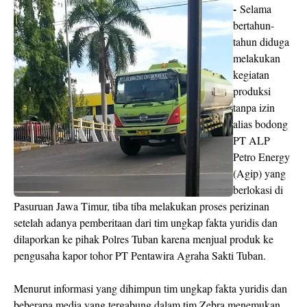
-
Selama
bertahun-
tahun diduga
melakukan
kegiatan
produksi
tanpa izin
alias bodong
PT ALP
Petro Energy
(Agip) yang
berlokasi di
Pasuruan Jawa Timur, tiba tiba melakukan proses perizinan
setelah adanya pemberitaan dari tim ungkap fakta yuridis dan
dilaporkan ke pihak Polres Tuban karena menjual produk ke
pengusaha kapor tohor PT Pentawira Agraha Sakti Tuban.
Menurut informasi yang dihimpun tim ungkap fakta yuridis dan
beberapa media yang tergabung dalam tim Zebra menemukan